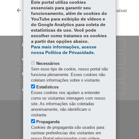
ce
ha
Este portal utiliza cookies
Tw
essenciais para garantir seu
bo
ts
Voltar
Início
Imprimir
Baixar
itt
funcionamento, além de cookies do
ok
Ap
YouTube para exibição de vídeos e
er
p
do Google Analytics para coleta de
estatísticas de uso. Você pode
escolher como tratamos os cookies
a partir das opções abaixo.
DENUNCIE CORRUPÇÃO
Para mais informações, acesse
nossa Política de Privacidade.
OUVIDORIA
Necessários
Sem esse tipo de cookie, nosso portal não
TRANSPARÊNCIA INSTITUCIONAL
funciona plenamente. Esses cookies não
coletam informações sobre o visitante.
Estatísticos
MAPA DO SITE
Esses cookies nos ajudam a entender
como os visitantes interagem com nosso
site. As informações são coletadas
Navegação
anonimamente, não identificam o
visitante.
principal
Propaganda
Cookies de propaganda são usados para
rastrear preferências dos visitantes em
nosso Portal relacionadas com vídeos