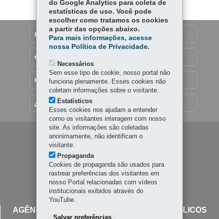
p
do Google Analytics para coleta de
estatísticas de uso. Você pode
escolher como tratamos os cookies
a partir das opções abaixo.
DENUNCIE CORRUPÇÃO
Para mais informações, acesse
nossa Política de Privacidade.
OUVIDORIA
Necessários
Sem esse tipo de cookie, nosso portal não
TRANSPARÊNCIA INSTITUCIONAL
funciona plenamente. Esses cookies não
coletam informações sobre o visitante.
Estatísticos
MAPA DO SITE
Esses cookies nos ajudam a entender
como os visitantes interagem com nosso
site. As informações são coletadas
Navegação
anonimamente, não identificam o
visitante.
principal
Propaganda
Cookies de propaganda são usados para
rastrear preferências dos visitantes em
nosso Portal relacionadas com vídeos
institucionais exibidos através do
YouTube.
AGÊNCIA REGULADORA DE SERVIÇOS PÚBLICOS
Salvar preferências