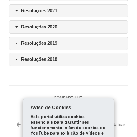
Resoluções 2021
Resoluções 2020
Resoluções 2019
Resoluções 2018
COMPARTILHE:
Aviso de Cookies
Fa
W
ce
ha
Este portal utiliza cookies
Tw
essenciais para garantir seu
bo
ts
Voltar
Início
Imprimir
Baixar
itt
funcionamento, além de cookies do
ok
Ap
YouTube para exibição de vídeos e
er