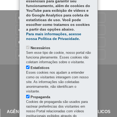
p
essenciais para garantir seu
funcionamento, além de cookies do
YouTube para exibição de vídeos e
do Google Analytics para coleta de
DENUNCIE CORRUPÇÃO
estatísticas de uso. Você pode
escolher como tratamos os cookies
a partir das opções abaixo.
OUVIDORIA
Para mais informações, acesse
nossa Política de Privacidade.
TRANSPARÊNCIA INSTITUCIONAL
Necessários
Sem esse tipo de cookie, nosso portal não
MAPA DO SITE
funciona plenamente. Esses cookies não
coletam informações sobre o visitante.
Estatísticos
Navegação
Esses cookies nos ajudam a entender
como os visitantes interagem com nosso
principal
site. As informações são coletadas
anonimamente, não identificam o
visitante.
Propaganda
Cookies de propaganda são usados para
rastrear preferências dos visitantes em
nosso Portal relacionadas com vídeos
AGÊNCIA REGULADORA DE SERVIÇOS PÚBLICOS
institucionais exibidos através do