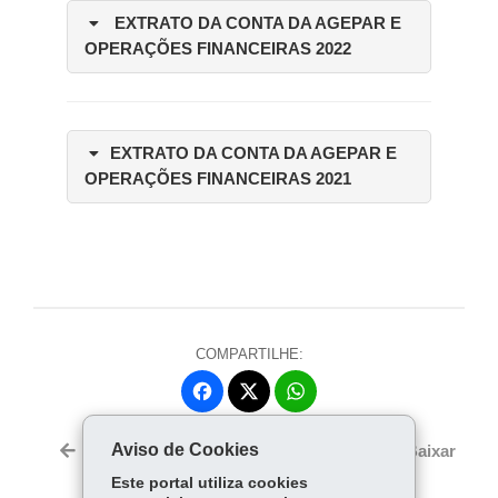
EXTRATO DA CONTA DA AGEPAR E
OPERAÇÕES FINANCEIRAS 2022
EXTRATO DA CONTA DA AGEPAR E
OPERAÇÕES FINANCEIRAS 2021
COMPARTILHE:
Fa
W
ce
ha
Tw
bo
ts
Aviso de Cookies
Voltar
Início
Imprimir
Baixar
itt
ok
Ap
Este portal utiliza cookies
er