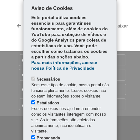
Aviso de Cookies
Fa
W
ce
ha
Este portal utiliza cookies
Tw
essenciais para garantir seu
bo
ts
Voltar
Início
Imprimir
Baixar
itt
funcionamento, além de cookies do
ok
Ap
YouTube para exibição de vídeos e
er
p
do Google Analytics para coleta de
estatísticas de uso. Você pode
escolher como tratamos os cookies
a partir das opções abaixo.
DENUNCIE CORRUPÇÃO
Para mais informações, acesse
nossa Política de Privacidade.
OUVIDORIA
Necessários
Sem esse tipo de cookie, nosso portal não
TRANSPARÊNCIA INSTITUCIONAL
funciona plenamente. Esses cookies não
coletam informações sobre o visitante.
Estatísticos
MAPA DO SITE
Esses cookies nos ajudam a entender
como os visitantes interagem com nosso
site. As informações são coletadas
Navegação
anonimamente, não identificam o
visitante.
principal
Propaganda