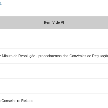
4
Item V de VI
 de Minuta de Resolução - procedimentos dos Convênios de Regulaç
 Conselheiro Relator.