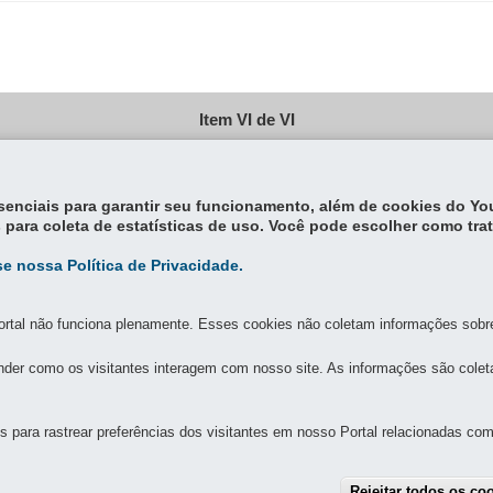
Item VI de VI
ntado.
essenciais para garantir seu funcionamento, além de cookies do Y
 para coleta de estatísticas de uso. Você pode escolher como tra
e nossa Política de Privacidade.
rtal não funciona plenamente. Esses cookies não coletam informações sobre 
der como os visitantes interagem com nosso site. As informações são cole
MAPA DO SITE
DENUNCIE CORRUPÇÃO
para rastrear preferências dos visitantes em nosso Portal relacionadas com 
DORA DE SERVIÇOS PÚBLICOS DELEGADOS DO PARANÁ
Rejeitar todos os co