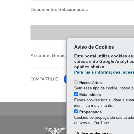
Documentos Relacionados:
Aviso de Cookies
Assuntos Gerais:
Nenhum outro assunto foi aprese
Este portal utiliza cookies 
vídeos e do Google Analytics
opções abaixo.
Para mais informações, acess
COMPARTILHE:
Fa
Necessários
ce
Sem esse tipo de cookie, nosso po
Tw
bo
Estatísticos
itt
Esses cookies nos ajudam a enten
ok
er
identificam o visitante.
Propaganda
Cookies de propaganda são usados 
através do YouTube.
Navegação
AGÊNCIA REGULA
Salvar preferências