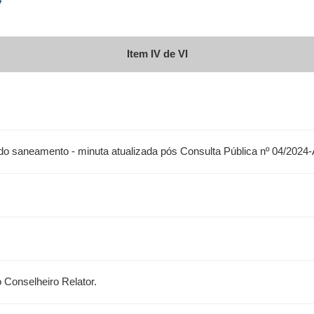
4
Item IV de VI
do saneamento - minuta atualizada pós Consulta Pública nº 04/202
 Conselheiro Relator.