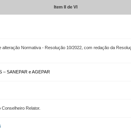
Item II de VI
de alteração Normativa - Resolução 10/2022, com redação da Resoluç
AES – SANEPAR e AGEPAR
 Conselheiro Relator.
4