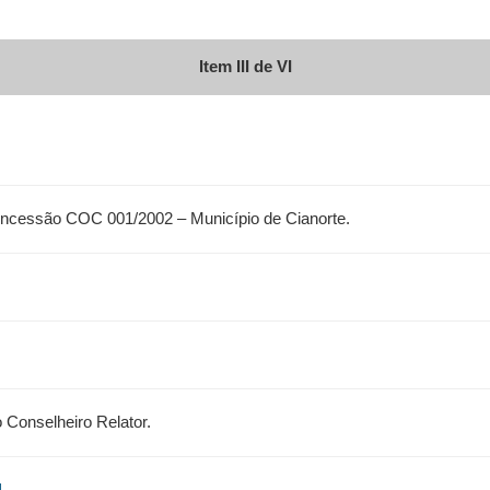
Item III de VI
oncessão COC 001/2002 – Município de Cianorte.
 Conselheiro Relator.