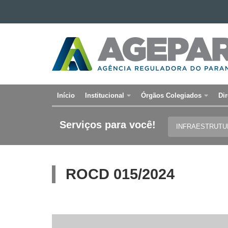
Ir para o conteúdo
Ir para a navegação
AGÊNCIA
Ir para a busca
REGULADORA
Mapa do site
DO
PARANÁ
Início
Institucional
Órgãos Colegiados
Dir
Navegação
principal
Serviços para você!
INFRAESTRUT
ROCD 015/2024