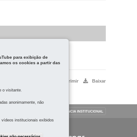
ouTube para exibição de
tamos os cookies a partir das
Voltar
Início
Imprimir
Baixar
o visitante.
tadas anonimamente, não
OUVIDORIA
TRANSPARÊNCIA INSTITUCIONAL
vídeos institucionais exibidos
 -
okies não-necessários