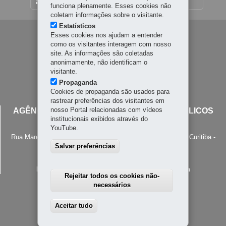
MAPA DO SITE
funciona plenamente. Esses cookies não
coletam informações sobre o visitante.
Estatísticos
Navegação
Esses cookies nos ajudam a entender
como os visitantes interagem com nosso
principal
site. As informações são coletadas
anonimamente, não identificam o
visitante.
Propaganda
Cookies de propaganda são usados para
rastrear preferências dos visitantes em
nosso Portal relacionadas com vídeos
AGÊNCIA REGULADORA DE SERVIÇOS PÚBLICOS
institucionais exibidos através do
DELEGADOS DO PARANÁ - AGEPAR
YouTube.
Rua Marechal Deodoro, 1600 - Alto da Rua XV
-
80045-090
-
Curitiba
-
Salvar preferências
PR
MAPA
+55 41 3210-4800
Horário de atendimento: 8h30 a 12h - 13h30 a 18h
Rejeitar todos os cookies não-
necessários
Aceitar tudo
Withdraw consent