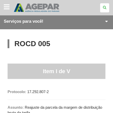
AGÊNCIA
REGULADORA
DO
PARANÁ
Serviços para você!
ROCD 005
Item I de V
Protocolo:
17.292.807-2
Assunto:
Reajuste da parcela da margem de distribuição
bruta da tarifa