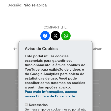
Decisão:
Não se aplica
COMPARTILHE:
Fa
W
ce
ha
Tw
bo
ts
Aviso de Cookies
Voltar
Início
Imprimir
Baixar
itt
ok
Ap
Este portal utiliza cookies
er
p
essenciais para garantir seu
funcionamento, além de cookies do
YouTube para exibição de vídeos e
do Google Analytics para coleta de
DENUNCIE CORRUPÇÃO
estatísticas de uso. Você pode
escolher como tratamos os cookies
a partir das opções abaixo.
OUVIDORIA
Para mais informações, acesse
nossa Política de Privacidade.
TRANSPARÊNCIA INSTITUCIONAL
Necessários
Sem esse tipo de cookie, nosso portal não