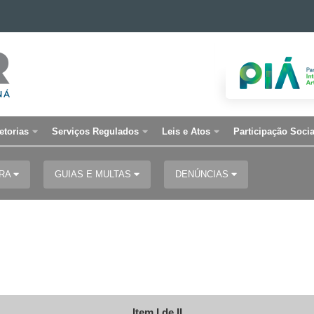
etorias
Serviços Regulados
Leis e Atos
Participação Socia
URA
GUIAS E MULTAS
DENÚNCIAS
Item I de II