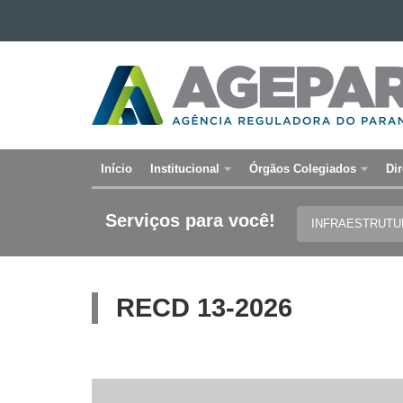
Ir para o conteúdo
Ir para a navegação
AGÊNCIA
Ir para a busca
REGULADORA
Mapa do site
DO
PARANÁ
Início
Institucional
Órgãos Colegiados
Dir
Navegação
principal
Serviços para você!
INFRAESTRUT
RECD 13-2026