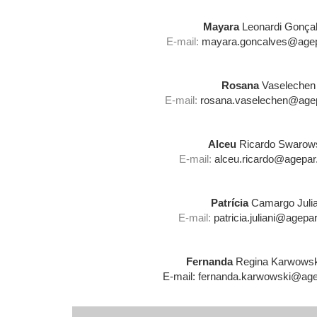
Mayara
Leonardi Gonça
E-mail:
mayara.goncalves@agepa
Rosana
Vaselechen
E-mail:
rosana.vaselechen@agepa
Alceu
Ricardo Swarow
E-mail:
alceu.ricardo@agepar.
Patrícia
Camargo Julia
E-mail:
patricia.juliani@agepar
Fernanda
Regina Karwowsk
E-mail: fernanda.karwowski@agep