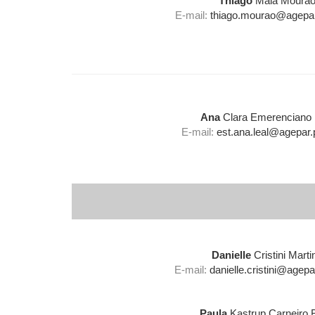
Thiago
Maia Moura
E-mail:
thiago.mourao@agepar.
Ana
Clara Emerenciano 
E-mail:
est.ana.leal@agepar.p
Danielle
Cristini Marti
E-mail:
danielle.cristini@agepa
Paula
Kastrup Carneiro 