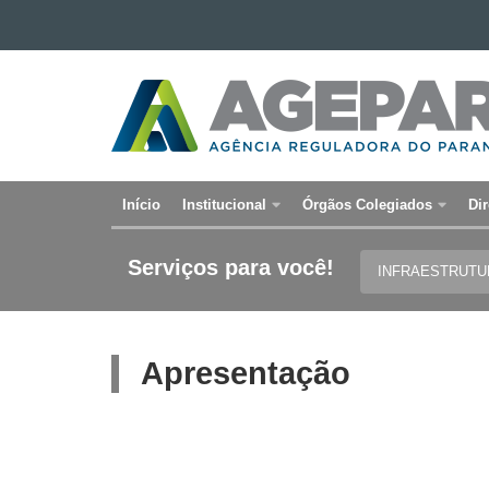
Ir para o conteúdo
Ir para a navegação
AGÊNCIA
Ir para a busca
REGULADORA
Mapa do site
DO
PARANÁ
Início
Institucional
Órgãos Colegiados
Dir
Navegação
principal
Serviços para você!
INFRAESTRUT
Apresentação