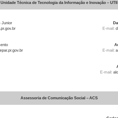
Unidade Técnica de Tecnologia da Informação e Inovação – UTII
 Junior
Da
pr.gov.br
E-mail:
d
ento
A
par.pr.gov.br
E-mail:
a
E-mail:
alo
Assessoria de Comunicação Social – ACS