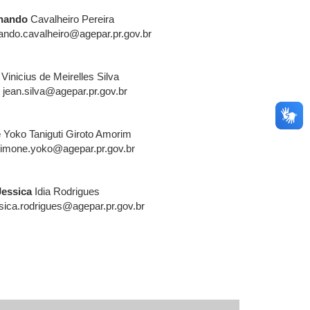
nando
Cavalheiro Pereira
ndo.cavalheiro@agepar.pr.gov.br
Vinicius de Meirelles Silva
jean.silva@agepar.pr.gov.br
e
Yoko Taniguti Giroto Amorim
imone.yoko@agepar.pr.gov.br
Jessica
Idia Rodrigues
ssica.rodrigues@agepar.pr.gov.br