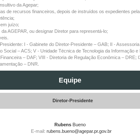
nsultivo da Agepar;
s de recursos financeiros, depois de instruídos os expedientes pela 
etência;
 em juízo;
s da AGEPAR, ou designar Diretor para representá-lo;
veis.
esidente: I - Gabinete do Diretor-Presidente – GAB; II - Assessoria T
 Social – ACS; V - Unidade Técnica de Tecnologia da Informação e I
 Financeira – DAF; VIII - Diretoria de Regulação Econômica – DRE; I
ulamentação – DNR.
Equipe
Diretor-Presidente
Rubens
Bueno
E-mail:
rubens.bueno@agepar.pr.gov.br