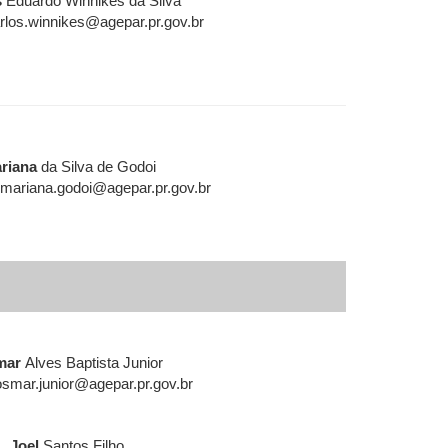
s
Eduardo Winnikes da Silva
rlos.winnikes@agepar.pr.gov.br
riana
da Silva de Godoi
.mariana.godoi@agepar.pr.gov.br
mar
Alves Baptista Junior
osmar.junior@agepar.pr.gov.br
Joel
Santos Filho