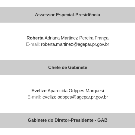
Assessor Especial-Presidência
Roberta
Adriana Martinez Pereira França
E-mail:
roberta.martinez@agepar.pr.gov.br
Chefe de Gabinete
Evelize
Aparecida Odppes Marquesi
E-mail:
evelize.odppes@agepar.pr.gov.br
Gabinete do Diretor-Presidente - GAB