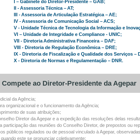
I – Gabinete do Diretor-Presidente – GAB;
II - Assessoria Técnica – AT;
III - Assessoria de Articulação Estratégica – AE;
IV - Assessoria de Comunicação Social – ACS;
V - Unidade Técnica de Tecnologia da Informação e Inovaç
VI – Unidade de Integridade e Compliance - UNIC;
VII - Diretoria Administrativa Financeira – DAF;
VIII - Diretoria de Regulação Econômica – DRE;
IX - Diretoria de Fiscalização e Qualidade dos Serviços –
X - Diretoria de Normas e Regulamentação – DNR.
Compete ao Diretor-Presidente da Agepar
udicial da Agência;
ura organizacional e o funcionamento da Agência;
primento de suas atribuições;
nselho Diretor da Agepar e a expedição das resoluções delas resulta
a participação das reuniões do Conselho Diretor, de prepostos ou r
ços públicos regulados ou de pessoal vinculado à Agepar, observada
 quando este se pronunciar coletivamente;