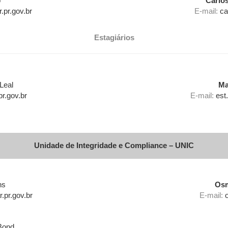
o
Carlo
pr.gov.br
E-mail:
ca
Estagiários
Leal
Ma
r.gov.br
E-mail:
est
Unidade de Integridade e Compliance – UNIC
ns
Os
r.pr.gov.br
E-mail:
Bond