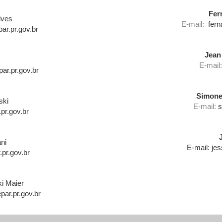
Fer
lves
E-mail:
ferna
r.pr.gov.br
Jean
E-mail:
r.pr.gov.br
Simon
ski
E-mail:
s
pr.gov.br
ni
E-mail: je
.pr.gov.br
i Maier
ar.pr.gov.br