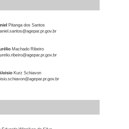
niel
Pitanga dos Santos
aniel.santos@agepar.pr.gov.br
urélio
Machado Ribeiro
urelio.ribeiro@agepar.pr.gov.br
Aloisio
Kurz Schiavon
isio.schiavon@agepar.pr.gov.br