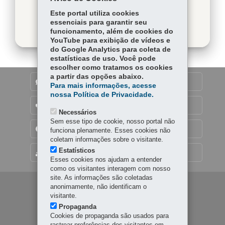
Baixar
Este portal utiliza cookies
essenciais para garantir seu
funcionamento, além de cookies do
YouTube para exibição de vídeos e
do Google Analytics para coleta de
estatísticas de uso. Você pode
escolher como tratamos os cookies
a partir das opções abaixo.
DENUNCIE CORRUPÇÃO
Para mais informações, acesse
nossa Política de Privacidade.
OUVIDORIA
Necessários
Sem esse tipo de cookie, nosso portal não
TRANSPARÊNCIA INSTITUCIONAL
funciona plenamente. Esses cookies não
coletam informações sobre o visitante.
Estatísticos
MAPA DO SITE
Esses cookies nos ajudam a entender
como os visitantes interagem com nosso
site. As informações são coletadas
Navegação
anonimamente, não identificam o
visitante.
principal
Propaganda
Cookies de propaganda são usados para
rastrear preferências dos visitantes em